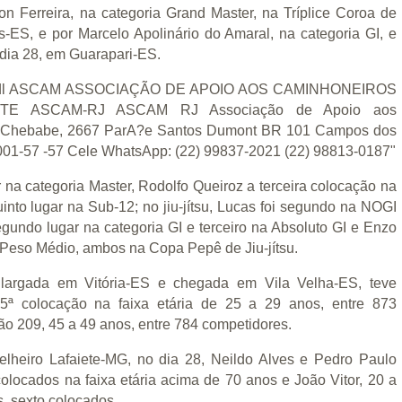
on Ferreira, na categoria Grand Master, na Tríplice Coroa de
s-ES, e por Marcelo Apolinário do Amaral, na categoria GI, e
 dia 28, em Guarapari-ES.
 na categoria Master, Rodolfo Queiroz a terceira colocação na
into lugar na Sub-12; no jiu-jítsu, Lucas foi segundo na NOGI
egundo lugar na categoria GI e terceiro na Absoluto GI e Enzo
7, Peso Médio, ambos na Copa Pepê de Jiu-jítsu.
 largada em Vitória-ES e chegada em Vila Velha-ES, teve
5ª colocação na faixa etária de 25 a 29 anos, entre 873
o 209, 45 a 49 anos, entre 784 competidores.
heiro Lafaiete-MG, no dia 28, Neildo Alves e Pedro Paulo
olocados na faixa etária acima de 70 anos e João Vitor, 20 a
s, sexto colocados.