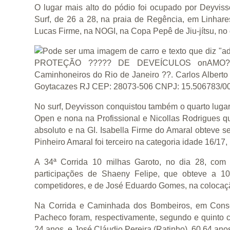
O lugar mais alto do pódio foi ocupado por Deyviss
Surf, de 26 a 28, na praia de Regência, em Linhare
Lucas Firme, na NOGI, na Copa Pepê de Jiu-jítsu, no
No surf, Deyvisson conquistou também o quarto lugar
Open e nona na Profissional e Nicollas Rodrigues qu
absoluto e na GI. Isabella Firme do Amaral obteve s
Pinheiro Amaral foi terceiro na categoria idade 16/1
A 34ª Corrida 10 milhas Garoto, no dia 28, com
participações de Shaeny Felipe, que obteve a 10
competidores, e de José Eduardo Gomes, na colocaçã
Na Corrida e Caminhada dos Bombeiros, em Consel
Pacheco foram, respectivamente, segundo e quinto c
24 anos, e José Cláudio Pereira (Ratinho), 60 64 ano