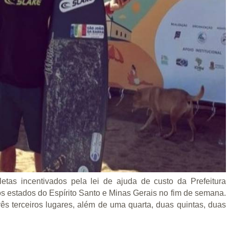
tletas incentivados pela lei de ajuda de custo da Prefeitura
 estados do Espírito Santo e Minas Gerais no fim de semana.
rês terceiros lugares, além de uma quarta, duas quintas, duas