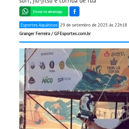
surf, jiu-jítsu e corrida de rua
Esportes Aquáticos
29 de setembro de 2025 às 22h18
Granger Ferreira / GFEsportes.com.br