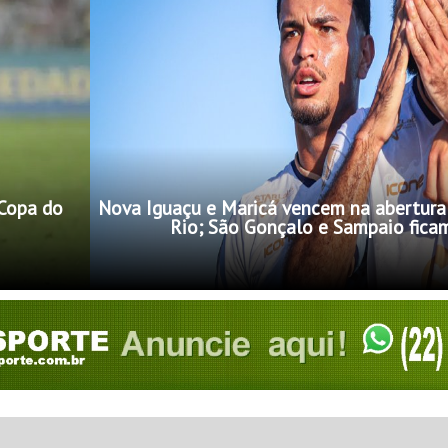
 Copa do
Nova Iguaçu e Maricá vencem na abertura
Rio; São Gonçalo e Sampaio fic