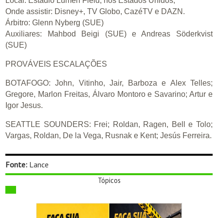
Local: Estádio Lumen Field, nos Estados Unidos;
Onde assistir: Disney+, TV Globo, CazéTV e DAZN.
Árbitro: Glenn Nyberg (SUE)
Auxiliares: Mahbod Beigi (SUE) e Andreas Söderkvist
(SUE)
PROVÁVEIS ESCALAÇÕES
BOTAFOGO: John, Vitinho, Jair, Barboza e Alex Telles;
Gregore, Marlon Freitas, Álvaro Montoro e Savarino; Artur e
Igor Jesus.
SEATTLE SOUNDERS: Frei; Roldan, Ragen, Bell e Tolo;
Vargas, Roldan, De la Vega, Rusnak e Kent; Jesús Ferreira.
Fonte:
Lance
Tópicos