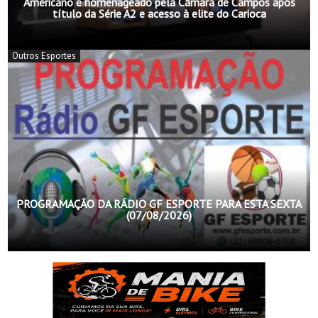
Americano é homenageado pela Câmara de Campos após
título da Série A2 e acesso à elite do Carioca
Outros Esportes
PROGRAMAÇÃO DA RÁDIO GF ESPORTE PARA ESTA SEXTA
(07/08/2026)