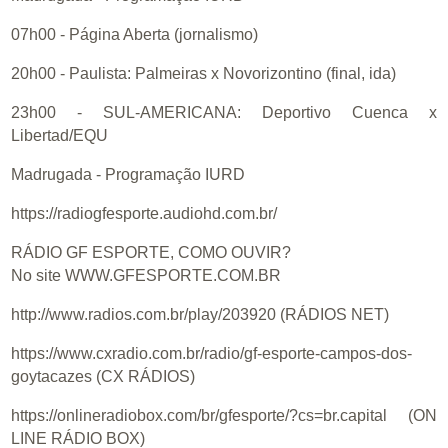
07h00 - Página Aberta (jornalismo)
20h00 - Paulista: Palmeiras x Novorizontino (final, ida)
23h00 - SUL-AMERICANA: Deportivo Cuenca x
Libertad/EQU
Madrugada - Programação IURD
https://radiogfesporte.audiohd.com.br/
RÁDIO GF ESPORTE, COMO OUVIR?
No site WWW.GFESPORTE.COM.BR
http://www.radios.com.br/play/203920 (RÁDIOS NET)
https://www.cxradio.com.br/radio/gf-esporte-campos-dos-
goytacazes (CX RÁDIOS)
https://onlineradiobox.com/br/gfesporte/?cs=br.capital (ON
LINE RÁDIO BOX)