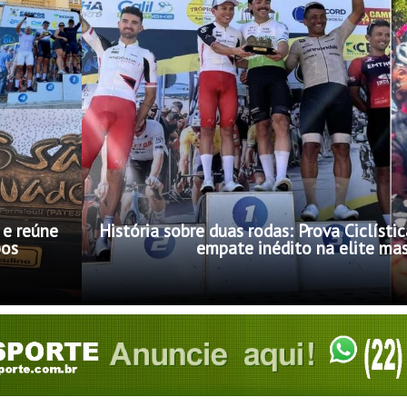
 e reúne
História sobre duas rodas: Prova Ciclíst
pos
empate inédito na elite ma