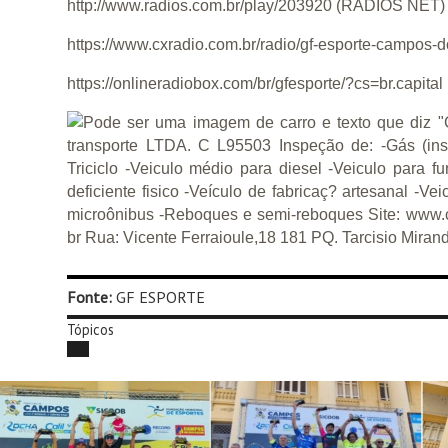
http://www.radios.com.br/play/203920 (RÁDIOS NET)
https://www.cxradio.com.br/radio/gf-esporte-campos
https://onlineradiobox.com/br/gfesporte/?cs=br.capi
Fonte:
GF ESPORTE
Tópicos