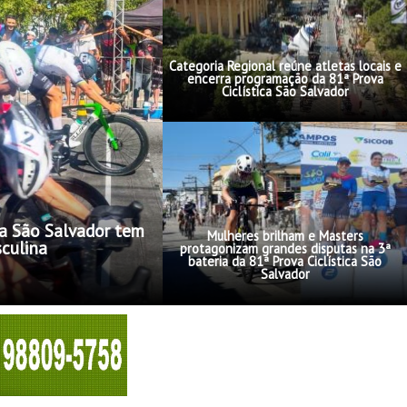
Categoria Regional reúne atletas locais e
encerra programação da 81ª Prova
Ciclística São Salvador
ica São Salvador tem
Mulheres brilham e Masters
sculina
protagonizam grandes disputas na 3ª
bateria da 81ª Prova Ciclística São
Salvador