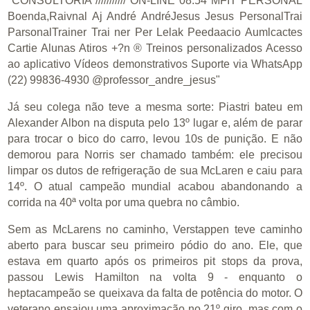
Já seu colega não teve a mesma sorte: Piastri bateu em
Alexander Albon na disputa pelo 13º lugar e, além de parar
para trocar o bico do carro, levou 10s de punição. E não
demorou para Norris ser chamado também: ele precisou
limpar os dutos de refrigeração de sua McLaren e caiu para
14º. O atual campeão mundial acabou abandonando a
corrida na 40ª volta por uma quebra no câmbio.
Sem as McLarens no caminho, Verstappen teve caminho
aberto para buscar seu primeiro pódio do ano. Ele, que
estava em quarto após os primeiros pit stops da prova,
passou Lewis Hamilton na volta 9 - enquanto o
heptacampeão se queixava da falta de potência do motor. O
veterano ensaiou uma aproximação no 21º giro, mas com o