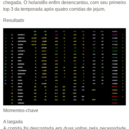
chegada. O holandês enfim desencantou, com seu primeiro
top 3 da temporada após quatro corridas de jejum.
Resultado
Momentos-chave
A largada
A corrida foi descontada em duas voltas pela necessidade