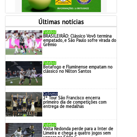
Últimas notícias
Futebol
BRASILEIRÃO: Clássico Vovô termina
empatado, e São Paulo sofre virada do
Grêmio
Futebol
Botafogo e Fluminense empatam no
clássico no Nilton Santos
Ciclismo
2º Tour São Francisco encerra
primeiro dia de competições com
entrega de medalhas
Futebol
Volta Redonda perde para a Inter de
Limeira e chega a quatro jogos sem