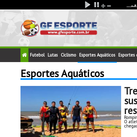
Futebol
Lutas
Ciclismo
Esportes Aquáticos
Esportes
Esportes Aquáticos
Tr
su
re
Rompim
O atle
chegad