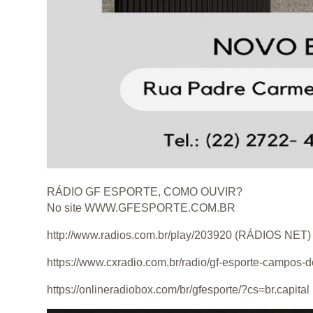
RÁDIO GF ESPORTE, COMO OUVIR?
No site WWW.GFESPORTE.COM.BR
http://www.radios.com.br/play/203920 (RÁDIOS NET)
https://www.cxradio.com.br/radio/gf-esporte-campos
https://onlineradiobox.com/br/gfesporte/?cs=br.capi