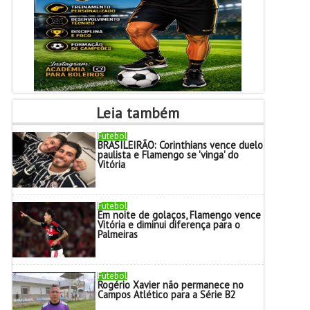
Leia também
Futebol
BRASILEIRÃO: Corinthians vence duelo
paulista e Flamengo se 'vinga' do
Vitória
Futebol
Em noite de golaços, Flamengo vence
Vitória e diminui diferença para o
Palmeiras
Futebol
Rogério Xavier não permanece no
Campos Atlético para a Série B2