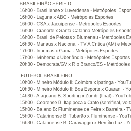
BRASILEIRÃO SÉRIE D
16h00 - Brasiliense x Luverdense - Metrópoles Espor
16h00 - Laguna x ABC - Metrópoles Esportes
16h00 - CSA x Jacuipense - Metrópoles Esportes
16h00 - Cianorte x Santa Catarina Metrópoles Esport
16h00 - Brasil de Pelotas x Blumenau - Metrópoles E
16h30 - Manaus x Nacional - TV A Critica (AM) e Met
17h00 - Inhumas x Gama - Metrópoles Esportes
17h00 - Ivinhema x Uberlândia - Metrópoles Esportes
20h30 - Democrata/GV x Rio Branco/ES - Metrópoles
FUTEBOL BRASILEIRO
10h00 - Mineiro Módulo II: Coimbra x Ipatinga - You
10h30 - Mineiro Módulo II: Boa Esporte x Guarani - 
14h30 - Alagoano B: Sporting x Zumbi (final) - YouTu
15h00 - Cearense B: Itapipoca x Crato (semifinal, vo
15h00 - Baiano B: Fluminense de Feira x Barreira -
15h00 - Catarinense B: Tubarão x Fluminense - You
16h30 - Catarinense B: Caravaggio x Hercílio Luz -