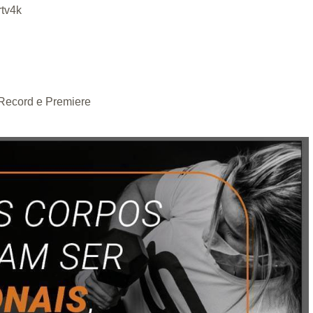
rtv4k
 Record e Premiere