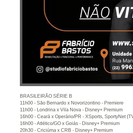
BRASILEIRÃO SÉRIE B
11h00 - São Bernardo x Novorizontino - Premiere
11h00 - Londrina x Vila Nova - Disney+ Premium
16h00 - Ceará x Operário/PR - XSports, SportyNet (
16h00 - Atlético/GO x Goiás - Disney+ Premium
20h30 - Criciúma x CRB - Disney+ Premium