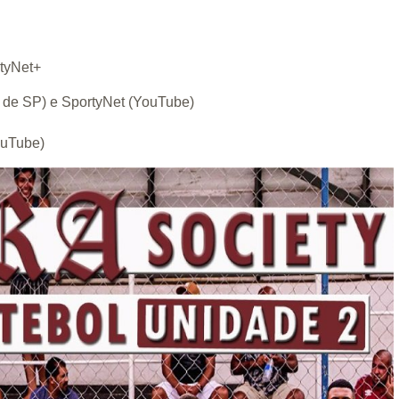
rtyNet+
or de SP) e SportyNet (YouTube)
ouTube)