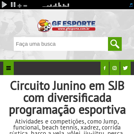
Circuito Junino em SJB
com diversificada
programação esportiva
Atividades e competições, como Jump,
funcional, beach tennis, xadrez, corrida
rústica, barco a vela, vôlei, jiu-jítsu, pesca,