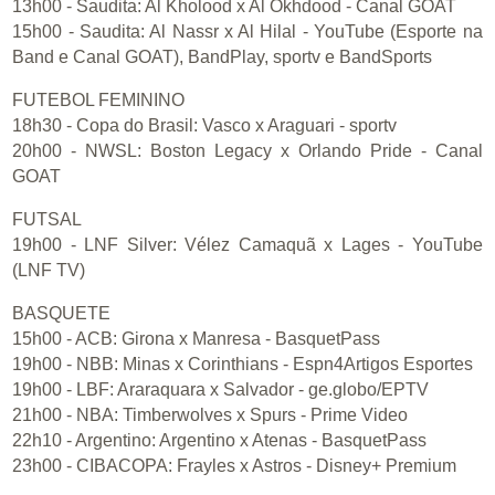
13h00 - Saudita: Al Kholood x Al Okhdood - Canal GOAT
15h00 - Saudita: Al Nassr x Al Hilal - YouTube (Esporte na
Band e Canal GOAT), BandPlay, sportv e BandSports
FUTEBOL FEMININO
18h30 - Copa do Brasil: Vasco x Araguari - sportv
20h00 - NWSL: Boston Legacy x Orlando Pride - Canal
GOAT
FUTSAL
19h00 - LNF Silver: Vélez Camaquã x Lages - YouTube
(LNF TV)
BASQUETE
15h00 - ACB: Girona x Manresa - BasquetPass
19h00 - NBB: Minas x Corinthians - Espn4Artigos Esportes
19h00 - LBF: Araraquara x Salvador - ge.globo/EPTV
21h00 - NBA: Timberwolves x Spurs - Prime Video
22h10 - Argentino: Argentino x Atenas - BasquetPass
23h00 - CIBACOPA: Frayles x Astros - Disney+ Premium