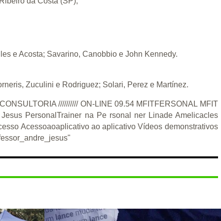
Ribeiro da Costa (SP);
ules e Acosta; Savarino, Canobbio e John Kennedy.
eris, Zuculini e Rodriguez; Solari, Perez e Martínez.