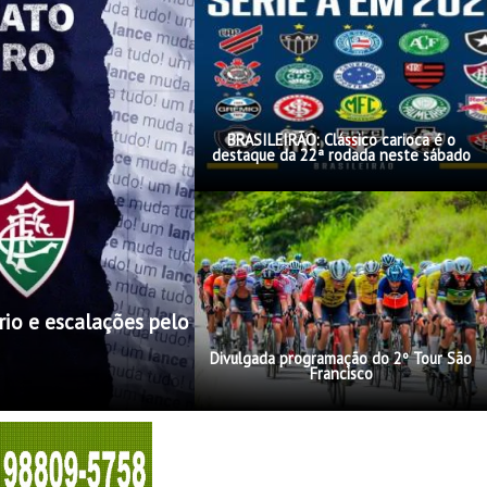
BRASILEIRÃO: Clássico carioca é o
destaque da 22ª rodada neste sábado
rio e escalações pelo
Divulgada programação do 2º Tour São
Francisco