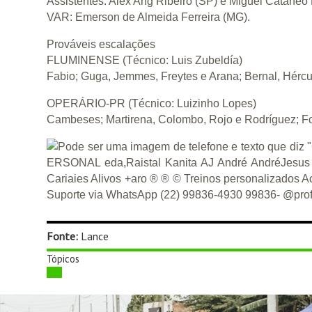
Assistentes: Alex Ang Ribeiro (SP) e Miguel Cataneo 
VAR: Emerson de Almeida Ferreira (MG).
Prováveis escalações
FLUMINENSE (Técnico: Luis Zubeldía)
Fabio; Guga, Jemmes, Freytes e Arana; Bernal, Hérc
OPERÁRIO-PR (Técnico: Luizinho Lopes)
Cambeses; Martirena, Colombo, Rojo e Rodríguez; Forn
Fonte:
Lance
Tópicos