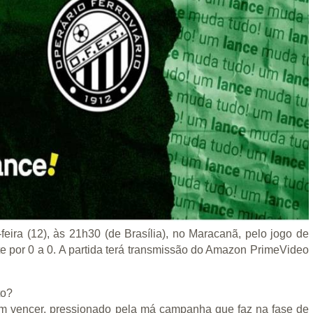
eira (12), às 21h30 (de Brasília), no Maracanã, pelo jogo de
te por 0 a 0. A partida terá transmissão do Amazon PrimeVideo
to?
m vencer, pressionado pela má campanha que faz na fase de